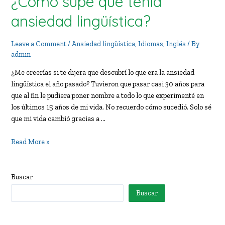
¿Cómo supe que tenía
ansiedad lingüística?
Leave a Comment
/
Ansiedad lingüística
,
Idiomas
,
Inglés
/ By
admin
¿Me creerías si te dijera que descubrí lo que era la ansiedad
lingüística el año pasado? Tuvieron que pasar casi 30 años para
que al fin le pudiera poner nombre a todo lo que experimenté en
los últimos 15 años de mi vida. No recuerdo cómo sucedió. Solo sé
que mi vida cambió gracias a …
¿Cómo
Read More »
supe
que
tenía
Buscar
ansiedad
Buscar
lingüística?