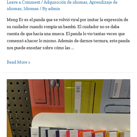
Leave a Comment
/
Adquisición de idiomas
,
Aprendizaje de
idiomas
,
Idiomas
/ By
admin
Meng Er es el panda que se volvió viral por imitar la expresión de
su cuidador cuando rompía un bambú. El cuidador no se daba
cuenta de que hacía una mueca. El panda lo vio tantas veces que
comenzó a hacer lo mismo. Además de darnos ternura, este panda
nos puede enseñar sobre cómo las …
El
Read More »
panda
que
te
enseña
a
aprender
idiomas