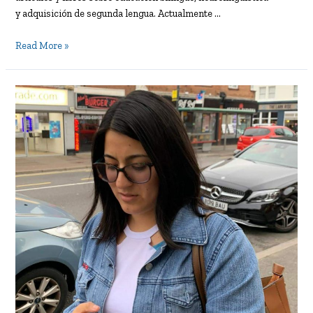
y adquisición de segunda lengua. Actualmente …
El
Read More »
dilema
entre
aprender
o
adquirir
un
idioma