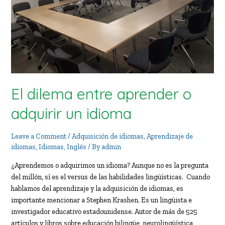
El dilema entre aprender o
adquirir un idioma
Leave a Comment
/
Adquisición de idiomas
,
Aprendizaje de
idiomas
,
Idiomas
,
Inglés
/ By
admin
¿Aprendemos o adquirimos un idioma? Aunque no es la pregunta
del millón, sí es el versus de las habilidades lingüísticas. Cuando
hablamos del aprendizaje y la adquisición de idiomas, es
importante mencionar a Stephen Krashen. Es un lingüista e
investigador educativo estadounidense. Autor de más de 525
artículos y libros sobre educación bilingüe, neurolingüística