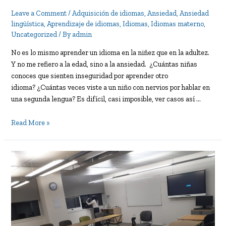
Leave a Comment
/
Adquisición de idiomas
,
Ansiedad
,
Ansiedad
lingüística
,
Aprendizaje de idiomas
,
Idiomas
,
Idiomas materno
,
Uncategorized
/ By
admin
No es lo mismo aprender un idioma en la niñez que en la adultez.
Y no me refiero a la edad, sino a la ansiedad. ¿Cuántas niñas
conoces que sienten inseguridad por aprender otro
idioma? ¿Cuántas veces viste a un niño con nervios por hablar en
una segunda lengua? Es difícil, casi imposible, ver casos así …
Dos
Read More »
métodos
para
la
ansiedad
lingüística