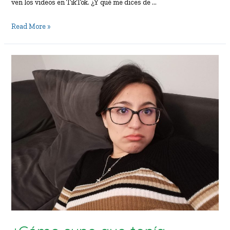
ven los videos en TikTok. ¿Y qué me dices de …
¿Cómo
Read More »
consumir
cultura
en
otro
idioma?