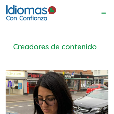
Skip
to
content
Main
Men
Creadores de contenido