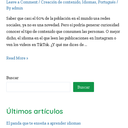
Leave a Comment
/
Creación de contenido
,
Idiomas
,
Portugués
/
By
admin
Saber que casi el 60% de la población en el mundo usa redes
sociales, ya no es una novedad. Pero sí podría generar curiosidad
conocer el tipo de contenido que consumen las personas. O mejor
dicho, el idioma en el que leen las publicaciones en Instagram o
ven los videos en TikTok. ¿Y qué me dices de …
¿Cómo
Read More »
consumir
cultura
en
Buscar
otro
Buscar
idioma?
Últimos artículos
El panda que te enseña a aprender idiomas